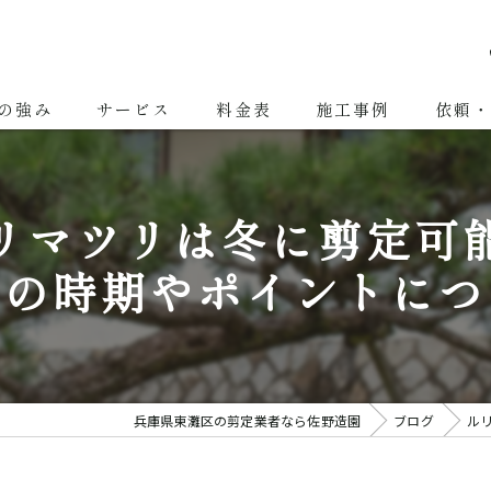
の強み
サービス
料金表
施工事例
依頼・
剪定
リマツリは冬に剪定可
除草・草刈り
めの時期やポイントにつ
伐採
造園
庭園管理
兵庫県東灘区の剪定業者なら佐野造園
ブログ
ル