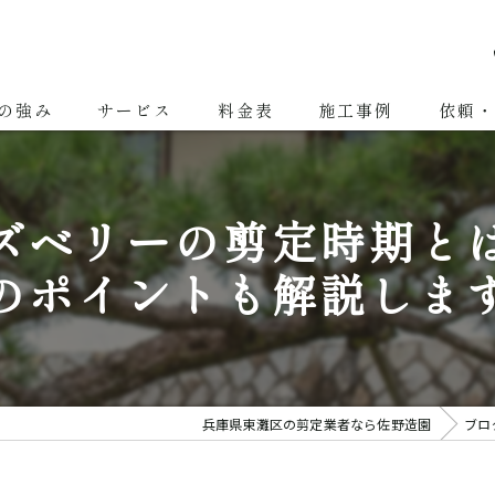
の強み
サービス
料金表
施工事例
依頼・
剪定
ズベリーの剪定時期と
除草・草刈り
のポイントも解説しま
伐採
造園
庭園管理
兵庫県東灘区の剪定業者なら佐野造園
ブロ