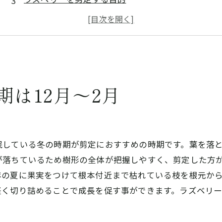
まとめ
東灘区の剪定業者「佐野造園」
は12月～2月
眠している冬の時期が剪定におすすめの時期です。葉を落
が落ちているため樹形の全体が把握しやすく、剪定した方
年の夏に果実をつけて根本付近まで枯れている枝を根元か
軽く切り詰めることで成長を促す事ができます。ラズベリ