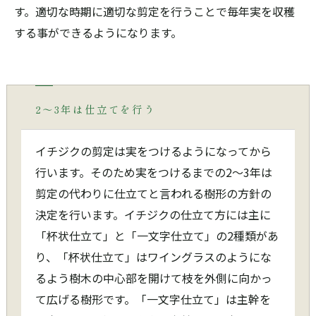
す。適切な時期に適切な剪定を行うことで毎年実を収穫
する事ができるようになります。
2～3年は仕立てを行う
イチジクの剪定は実をつけるようになってから
行います。そのため実をつけるまでの2～3年は
剪定の代わりに仕立てと言われる樹形の方針の
決定を行います。イチジクの仕立て方には主に
「杯状仕立て」と「一文字仕立て」の2種類があ
り、「杯状仕立て」はワイングラスのようにな
るよう樹木の中心部を開けて枝を外側に向かっ
て広げる樹形です。「一文字仕立て」は主幹を