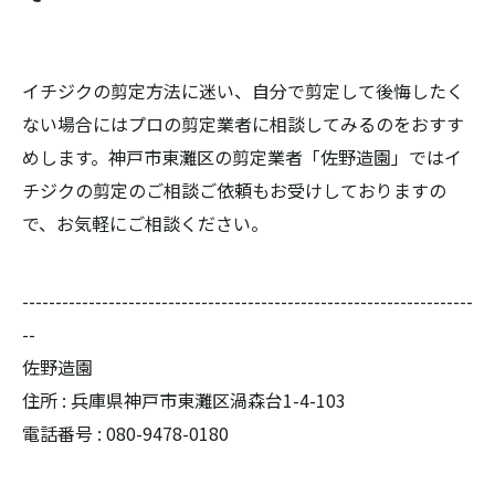
イチジクの剪定方法に迷い、自分で剪定して後悔したく
ない場合にはプロの剪定業者に相談してみるのをおすす
めします。神戸市東灘区の剪定業者「佐野造園」ではイ
チジクの剪定のご相談ご依頼もお受けしておりますの
で、お気軽にご相談ください。
--------------------------------------------------------------------
--
佐野造園
住所 : 兵庫県神戸市東灘区渦森台1-4-103
電話番号 : 080-9478-0180