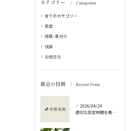
カテゴリー
Categories
全てのカテゴリー
剪定
除草･草刈り
伐採
お役立ち
最近の投稿
Recent Posts
2026/04/24
適切な剪定時期を教えます！