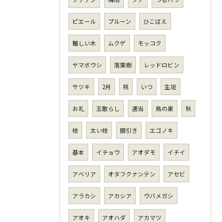
ピエール
プルーン
ひこばえ
難しい木
ムクゲ
モッコク
ヤマボウシ
落葉樹
レッドロビン
サツキ
2月
桃
いつ
生垣
お礼
玉散らし
適当
鳥の巣
秋
枝
太い枝
間引き
エゴノキ
基本
イチョウ
アオダモ
イチイ
アベリア
オタフクナンテン
アセビ
アラカシ
アカシア
ウバメガシ
アオキ
アオハダ
アカマツ