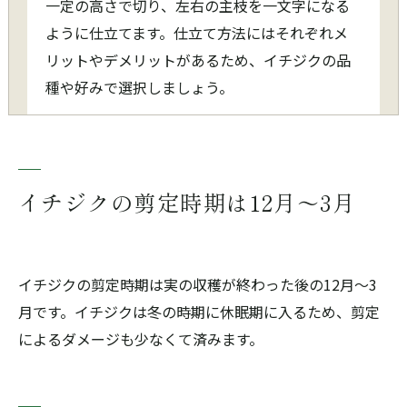
一定の高さで切り、左右の主枝を一文字になる
ように仕立てます。仕立て方法にはそれぞれメ
リットやデメリットがあるため、イチジクの品
種や好みで選択しましょう。
イチジクの剪定時期は12月～3月
イチジクの剪定時期は実の収穫が終わった後の12月～3
月です。イチジクは冬の時期に休眠期に入るため、剪定
によるダメージも少なくて済みます。