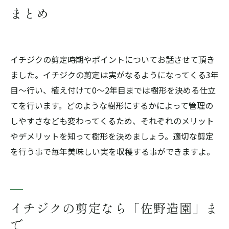
まとめ
イチジクの剪定時期やポイントについてお話させて頂き
ました。イチジクの剪定は実がなるようになってくる3年
目～行い、植え付けて0～2年目までは樹形を決める仕立
てを行います。どのような樹形にするかによって管理の
しやすさなども変わってくるため、それぞれのメリット
やデメリットを知って樹形を決めましょう。適切な剪定
を行う事で毎年美味しい実を収穫する事ができますよ。
イチジクの剪定なら「佐野造園」ま
で