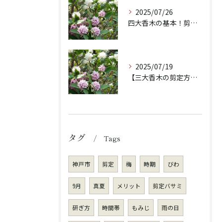
2025/07/26
四大香木の基本！剪定の重要性と違いを解説！
2025/07/19
【三大香木の剪定方法】香りを楽しむ庭木のお手入れ
タグ
Tags
神戸市
剪定
梅
時期
びわ
9月
真夏
メリット
剪定バサミ
研ぎ方
時間帯
もみじ
雨の日