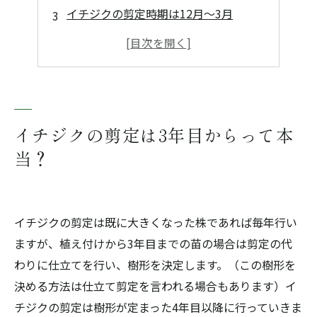
イチジクの剪定時期は12月～3月
イチジクの剪定ポイント
まとめ
イチジクの剪定なら「佐野造園」まで
イチジクの剪定は3年目からって本
当？
イチジクの剪定は既に大きくなった株であれば毎年行い
ますが、植え付けから3年目までの苗の場合は剪定の代
わりに仕立てを行い、樹形を決定します。（この樹形を
決める方法は仕立て剪定を言われる場合もあります）イ
チジクの剪定は樹形が定まった4年目以降に行っていきま