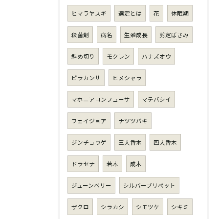
ヒマラヤスギ
選定とは
花
休眠期
殺菌剤
病名
生殖成長
剪定ばさみ
斜め切り
モクレン
ハナズオウ
ピラカンサ
ヒメシャラ
マホニアコンフューサ
マテバシイ
フェイジョア
ナツツバキ
ジンチョウゲ
三大香木
四大香木
ドラセナ
若木
成木
ジューンベリー
シルバープリペット
ザクロ
シラカシ
シモツケ
シキミ