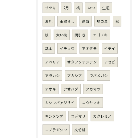
サツキ
2月
桃
いつ
生垣
お礼
玉散らし
適当
鳥の巣
秋
枝
太い枝
間引き
エゴノキ
基本
イチョウ
アオダモ
イチイ
アベリア
オタフクナンテン
アセビ
アラカシ
アカシア
ウバメガシ
アオキ
アオハダ
アカマツ
カシワバアジサイ
コウヤマキ
キンメツゲ
コデマリ
カクレミノ
コノテガシワ
夾竹桃