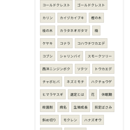
コールドクレスト
ゴールドクレスト
カリン
カイヅカイブキ
樫の木
桂の木
カラタネオガタマ
楠
ケヤキ
コナラ
コハウチワカエデ
コブシ
シャリンバイ
スモークツリー
西洋ニンジンボク
ソテツ
トウカエデ
チャボヒバ
ネズミモチ
ハクチョウゲ
ヒマラヤスギ
選定とは
花
休眠期
殺菌剤
病名
生殖成長
剪定ばさみ
斜め切り
モクレン
ハナズオウ