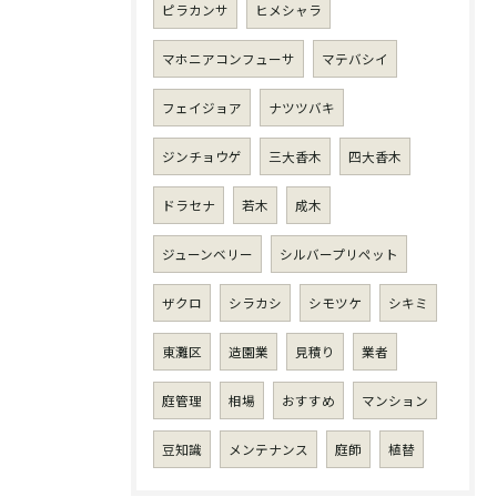
ピラカンサ
ヒメシャラ
マホニアコンフューサ
マテバシイ
フェイジョア
ナツツバキ
ジンチョウゲ
三大香木
四大香木
ドラセナ
若木
成木
ジューンベリー
シルバープリペット
ザクロ
シラカシ
シモツケ
シキミ
東灘区
造園業
見積り
業者
庭管理
相場
おすすめ
マンション
豆知識
メンテナンス
庭師
植替