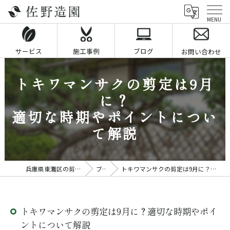
サービス
施工事例
ブログ
お問い合わせ
トキワマンサクの剪定は9月
に？
適切な時期やポイントについ
て解説
兵庫県東灘区の剪定業者なら佐野造園
ブログ
トキワマンサクの剪定は9月に？適切な時期やポイントについて解説
トキワマンサクの剪定は9月に？適切な時期やポイ
ントについて解説