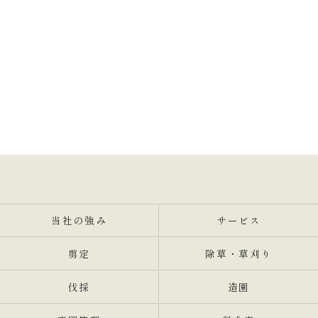
当社の強み
サービス
剪定
除草・草刈り
伐採
造園