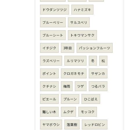
ドウダンツツジ
ハナミズキ
ブルーベリー
サルスベリ
ブルーシート
トキワマンサク
イチジク
3年目
パッションフルーツ
ラズベリー
ルリマツリ
冬
松
ポイント
クロガネモチ
サザンカ
クチナシ
梅雨
ツゲ
つるバラ
ピエール
プルーン
ひこばえ
難しい木
ムクゲ
モッコク
ヤマボウシ
落葉樹
レッドロビン