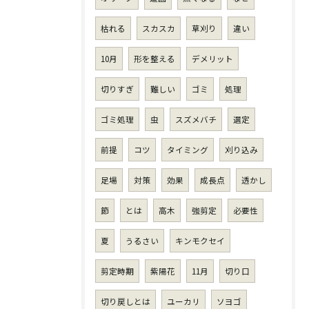
枯れる
スカスカ
草刈り
違い
10月
形を整える
デメリット
切りすぎ
難しい
ゴミ
処理
ゴミ処理
虫
スズメバチ
選定
前提
コツ
タイミング
刈り込み
足場
対策
効果
成長点
透かし
節
とは
高木
強剪定
必要性
夏
うるさい
キンモクセイ
剪定時期
紫陽花
11月
切り口
切り戻しとは
ユーカリ
ソヨゴ