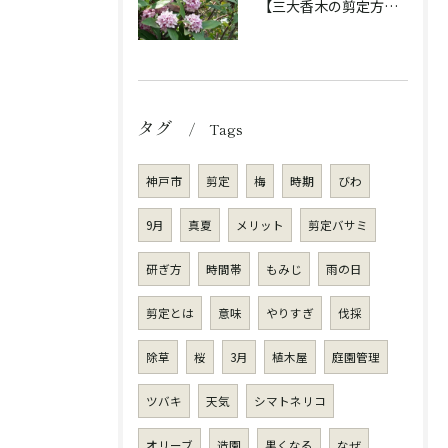
【三大香木の剪定方法】香りを楽しむ庭木のお手入れ
タグ
Tags
神戸市
剪定
梅
時期
びわ
9月
真夏
メリット
剪定バサミ
研ぎ方
時間帯
もみじ
雨の日
剪定とは
意味
やりすぎ
伐採
除草
桜
3月
植木屋
庭園管理
ツバキ
天気
シマトネリコ
オリーブ
造園
黒くなる
なぜ