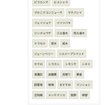
ピラカンサ
ヒメシャラ
マホニアコンフューサ
マテバシイ
フェイジョア
ナツツバキ
ジンチョウゲ
三大香木
四大香木
ドラセナ
若木
成木
ジューンベリー
シルバープリペット
ザクロ
シラカシ
シモツケ
シキミ
東灘区
造園業
見積り
業者
庭管理
相場
おすすめ
マンション
豆知識
メンテナンス
庭師
植替