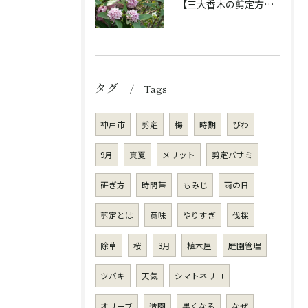
【三大香木の剪定方法】香りを楽しむ庭木のお手入れ
タグ
Tags
神戸市
剪定
梅
時期
びわ
9月
真夏
メリット
剪定バサミ
研ぎ方
時間帯
もみじ
雨の日
剪定とは
意味
やりすぎ
伐採
除草
桜
3月
植木屋
庭園管理
ツバキ
天気
シマトネリコ
オリーブ
造園
黒くなる
なぜ