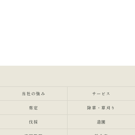
当社の強み
サービス
剪定
除草・草刈り
伐採
造園