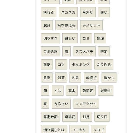
枯れる
スカスカ
草刈り
違い
10月
形を整える
デメリット
切りすぎ
難しい
ゴミ
処理
ゴミ処理
虫
スズメバチ
選定
前提
コツ
タイミング
刈り込み
足場
対策
効果
成長点
透かし
節
とは
高木
強剪定
必要性
夏
うるさい
キンモクセイ
剪定時期
紫陽花
11月
切り口
切り戻しとは
ユーカリ
ソヨゴ