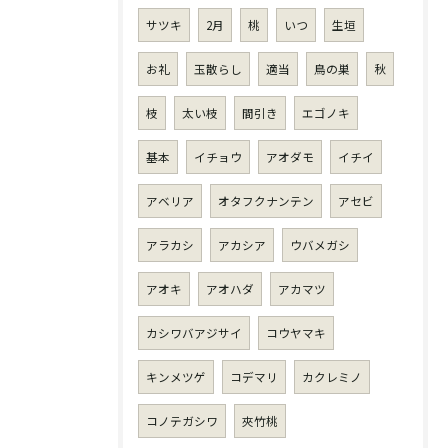
サツキ
2月
桃
いつ
生垣
お礼
玉散らし
適当
鳥の巣
秋
枝
太い枝
間引き
エゴノキ
基本
イチョウ
アオダモ
イチイ
アベリア
オタフクナンテン
アセビ
アラカシ
アカシア
ウバメガシ
アオキ
アオハダ
アカマツ
カシワバアジサイ
コウヤマキ
キンメツゲ
コデマリ
カクレミノ
コノテガシワ
夾竹桃