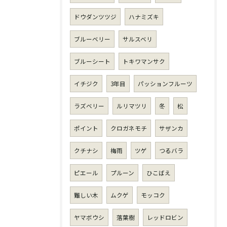
ドウダンツツジ
ハナミズキ
ブルーベリー
サルスベリ
ブルーシート
トキワマンサク
イチジク
3年目
パッションフルーツ
ラズベリー
ルリマツリ
冬
松
ポイント
クロガネモチ
サザンカ
クチナシ
梅雨
ツゲ
つるバラ
ピエール
プルーン
ひこばえ
難しい木
ムクゲ
モッコク
ヤマボウシ
落葉樹
レッドロビン