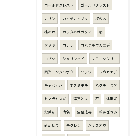
コールドクレスト
ゴールドクレスト
カリン
カイヅカイブキ
樫の木
桂の木
カラタネオガタマ
楠
ケヤキ
コナラ
コハウチワカエデ
コブシ
シャリンバイ
スモークツリー
西洋ニンジンボク
ソテツ
トウカエデ
チャボヒバ
ネズミモチ
ハクチョウゲ
ヒマラヤスギ
選定とは
花
休眠期
殺菌剤
病名
生殖成長
剪定ばさみ
斜め切り
モクレン
ハナズオウ