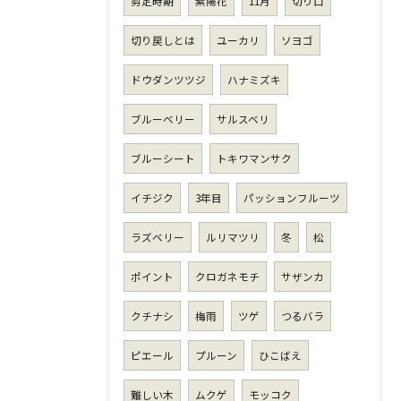
剪定時期
紫陽花
11月
切り口
切り戻しとは
ユーカリ
ソヨゴ
ドウダンツツジ
ハナミズキ
ブルーベリー
サルスベリ
ブルーシート
トキワマンサク
イチジク
3年目
パッションフルーツ
ラズベリー
ルリマツリ
冬
松
ポイント
クロガネモチ
サザンカ
クチナシ
梅雨
ツゲ
つるバラ
ピエール
プルーン
ひこばえ
難しい木
ムクゲ
モッコク