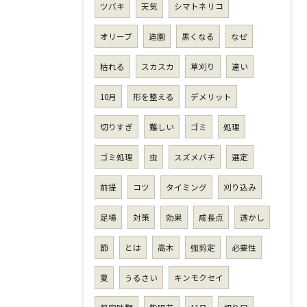
ツバキ
天気
シマトネリコ
オリーブ
造園
黒くなる
なぜ
枯れる
スカスカ
草刈り
違い
10月
形を整える
デメリット
切りすぎ
難しい
ゴミ
処理
ゴミ処理
虫
スズメバチ
選定
前提
コツ
タイミング
刈り込み
足場
対策
効果
成長点
透かし
節
とは
高木
強剪定
必要性
夏
うるさい
キンモクセイ