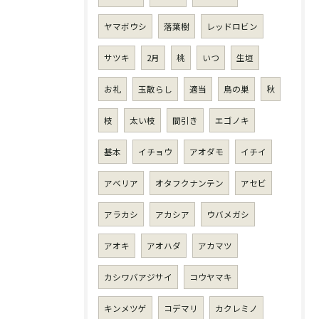
ヤマボウシ
落葉樹
レッドロビン
サツキ
2月
桃
いつ
生垣
お礼
玉散らし
適当
鳥の巣
秋
枝
太い枝
間引き
エゴノキ
基本
イチョウ
アオダモ
イチイ
アベリア
オタフクナンテン
アセビ
アラカシ
アカシア
ウバメガシ
アオキ
アオハダ
アカマツ
カシワバアジサイ
コウヤマキ
キンメツゲ
コデマリ
カクレミノ