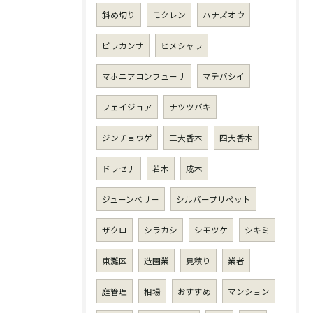
斜め切り
モクレン
ハナズオウ
ピラカンサ
ヒメシャラ
マホニアコンフューサ
マテバシイ
フェイジョア
ナツツバキ
ジンチョウゲ
三大香木
四大香木
ドラセナ
若木
成木
ジューンベリー
シルバープリペット
ザクロ
シラカシ
シモツケ
シキミ
東灘区
造園業
見積り
業者
庭管理
相場
おすすめ
マンション