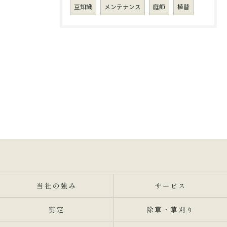
豆知識
メンテナンス
庭師
植替
当社の強み
サービス
剪定
除草・草刈り