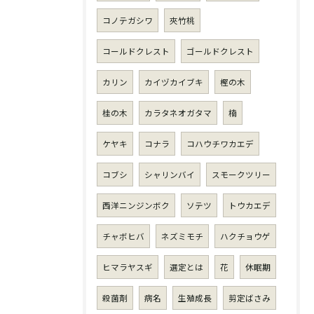
コノテガシワ
夾竹桃
コールドクレスト
ゴールドクレスト
カリン
カイヅカイブキ
樫の木
桂の木
カラタネオガタマ
楠
ケヤキ
コナラ
コハウチワカエデ
コブシ
シャリンバイ
スモークツリー
西洋ニンジンボク
ソテツ
トウカエデ
チャボヒバ
ネズミモチ
ハクチョウゲ
ヒマラヤスギ
選定とは
花
休眠期
殺菌剤
病名
生殖成長
剪定ばさみ