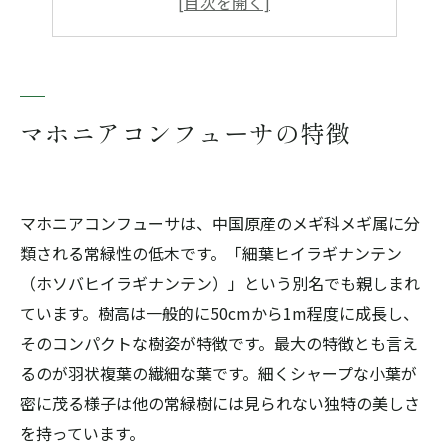
避けるべき時期：花芽形成期7月～11月
黄色の花の開花を促進するための剪定
避けるべき時期：花芽形成期7月～11月
マホニアコンフューサの特徴
まとめ
マホニアコンフューサは、中国原産のメギ科メギ属に分
類される常緑性の低木です。「細葉ヒイラギナンテン
（ホソバヒイラギナンテン）」という別名でも親しまれ
ています。樹高は一般的に50cmから1m程度に成長し、
そのコンパクトな樹姿が特徴です。最大の特徴とも言え
るのが羽状複葉の繊細な葉です。細くシャープな小葉が
密に茂る様子は他の常緑樹には見られない独特の美しさ
を持っています。