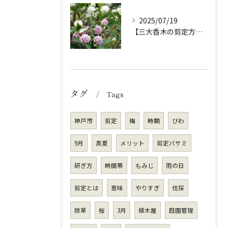
2025/07/19
【三大香木の剪定方法】香りを楽しむ庭木のお手入れ
タグ
Tags
神戸市
剪定
梅
時期
びわ
9月
真夏
メリット
剪定バサミ
研ぎ方
時間帯
もみじ
雨の日
剪定とは
意味
やりすぎ
伐採
除草
桜
3月
植木屋
庭園管理