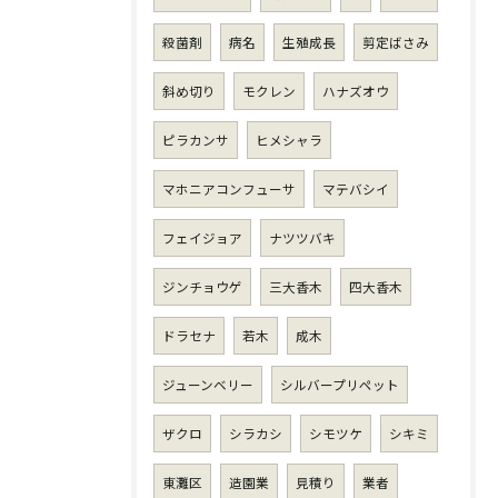
殺菌剤
病名
生殖成長
剪定ばさみ
斜め切り
モクレン
ハナズオウ
ピラカンサ
ヒメシャラ
マホニアコンフューサ
マテバシイ
フェイジョア
ナツツバキ
ジンチョウゲ
三大香木
四大香木
ドラセナ
若木
成木
ジューンベリー
シルバープリペット
ザクロ
シラカシ
シモツケ
シキミ
東灘区
造園業
見積り
業者