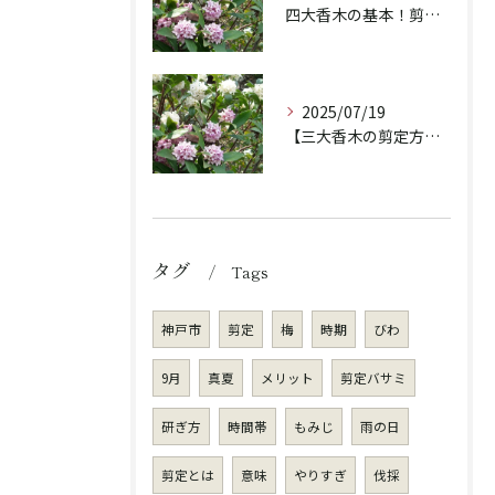
四大香木の基本！剪定の重要性と違いを解説！
2025/07/19
【三大香木の剪定方法】香りを楽しむ庭木のお手入れ
タグ
Tags
神戸市
剪定
梅
時期
びわ
9月
真夏
メリット
剪定バサミ
研ぎ方
時間帯
もみじ
雨の日
剪定とは
意味
やりすぎ
伐採