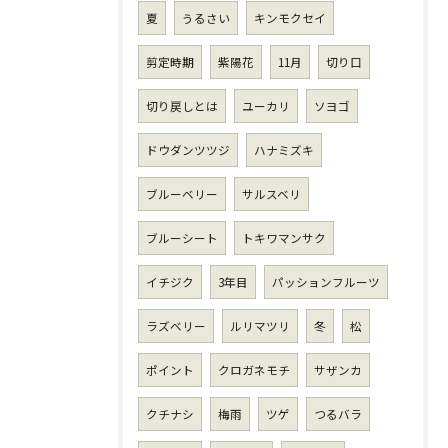
夏
うるさい
キンモクセイ
剪定時期
紫陽花
11月
切り口
切り戻しとは
ユーカリ
ソヨゴ
ドウダンツツジ
ハナミズキ
ブルーベリー
サルスベリ
ブルーシート
トキワマンサク
イチジク
3年目
パッションフルーツ
ラズベリー
ルリマツリ
冬
松
ポイント
クロガネモチ
サザンカ
クチナシ
梅雨
ツゲ
つるバラ