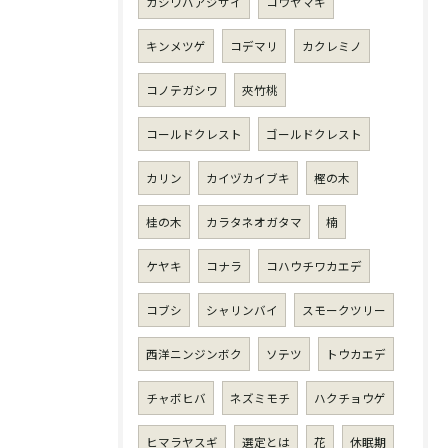
カシワバアジサイ
コウヤマキ
キンメツゲ
コデマリ
カクレミノ
コノテガシワ
夾竹桃
コールドクレスト
ゴールドクレスト
カリン
カイヅカイブキ
樫の木
桂の木
カラタネオガタマ
楠
ケヤキ
コナラ
コハウチワカエデ
コブシ
シャリンバイ
スモークツリー
西洋ニンジンボク
ソテツ
トウカエデ
チャボヒバ
ネズミモチ
ハクチョウゲ
ヒマラヤスギ
選定とは
花
休眠期