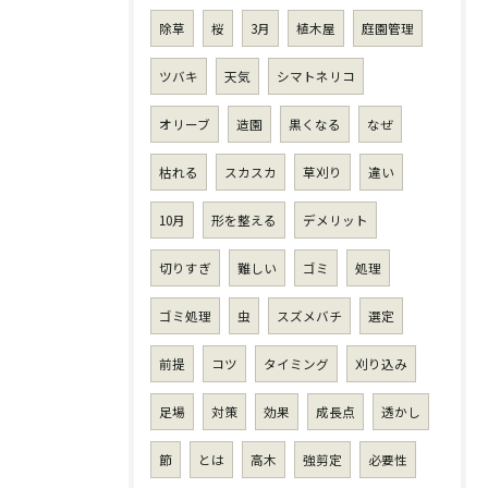
除草
桜
3月
植木屋
庭園管理
ツバキ
天気
シマトネリコ
オリーブ
造園
黒くなる
なぜ
枯れる
スカスカ
草刈り
違い
10月
形を整える
デメリット
切りすぎ
難しい
ゴミ
処理
ゴミ処理
虫
スズメバチ
選定
前提
コツ
タイミング
刈り込み
足場
対策
効果
成長点
透かし
節
とは
高木
強剪定
必要性