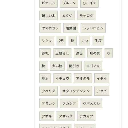
ピエール
プルーン
ひこばえ
難しい木
ムクゲ
モッコク
ヤマボウシ
落葉樹
レッドロビン
サツキ
2月
桃
いつ
生垣
お礼
玉散らし
適当
鳥の巣
秋
枝
太い枝
間引き
エゴノキ
基本
イチョウ
アオダモ
イチイ
アベリア
オタフクナンテン
アセビ
アラカシ
アカシア
ウバメガシ
アオキ
アオハダ
アカマツ