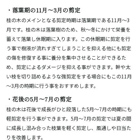
・落葉期の11月～3月の剪定
桂の木のメインとなる剪定時期は落葉期である11月～3
月です。桂の木は落葉樹のため、秋～冬にかけて栄養を
蓄えて落葉し休眠期に入ります。この休眠期に剪定を行
う事で樹液が流れすぎてしまうことを抑える他にも剪定
の傷を修復する事に養分を集中させることができるた
め、剪定によるダメージを抑える事ができます。幹や太
い枝を切り詰めるような強剪定をする場合にもこの11月
～3月の時期に行う事をおすすめします。
・花後の5月～7月の剪定
桂の木は花後で成長がひと段落した5月～7月の時期にも
軽剪定を行う事ができます。5月～7月の剪定では夏の間
に成長し混み合った枝葉を軽く剪定し、風通しや日当た
りを改善します。