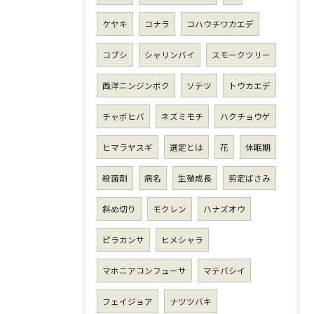
ケヤキ
コナラ
コハウチワカエデ
コブシ
シャリンバイ
スモークツリー
西洋ニンジンボク
ソテツ
トウカエデ
チャボヒバ
ネズミモチ
ハクチョウゲ
ヒマラヤスギ
選定とは
花
休眠期
殺菌剤
病名
生殖成長
剪定ばさみ
斜め切り
モクレン
ハナズオウ
ピラカンサ
ヒメシャラ
マホニアコンフューサ
マテバシイ
フェイジョア
ナツツバキ