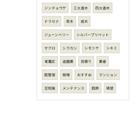
ジンチョウゲ
三大香木
四大香木
ドラセナ
若木
成木
ジューンベリー
シルバープリペット
ザクロ
シラカシ
シモツケ
シキミ
東灘区
造園業
見積り
業者
庭管理
相場
おすすめ
マンション
豆知識
メンテナンス
庭師
植替