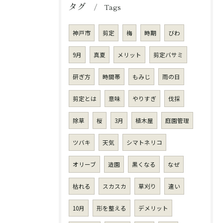
タグ
Tags
神戸市
剪定
梅
時期
びわ
9月
真夏
メリット
剪定バサミ
研ぎ方
時間帯
もみじ
雨の日
剪定とは
意味
やりすぎ
伐採
除草
桜
3月
植木屋
庭園管理
ツバキ
天気
シマトネリコ
オリーブ
造園
黒くなる
なぜ
枯れる
スカスカ
草刈り
違い
10月
形を整える
デメリット