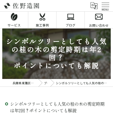
サービス
施工事例
ブログ
お問い合わせ
シンボルツリーとしても人気
の桂の木の剪定時期は年2
回？
ポイントについても解説
兵庫県東灘区の剪定業者なら佐野造園
ブログ
シンボルツリーとしても人気の桂の木の剪定時期は年2回？ポイントについても解説
シンボルツリーとしても人気の桂の木の剪定時期
は年2回？ポイントについても解説