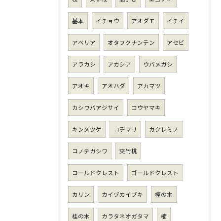
基本
イチョウ
アオダモ
イチイ
アベリア
オタフクナンテン
アセビ
アラカシ
アカシア
ウバメガシ
アオキ
アオハダ
アカマツ
カシワバアジサイ
コウヤマキ
キンメツゲ
コデマリ
カクレミノ
コノテガシワ
夾竹桃
コールドクレスト
ゴールドクレスト
カリン
カイヅカイブキ
樫の木
桂の木
カラタネオガタマ
楠