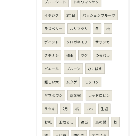
ブルーシート
トキワマンサク
イチジク
3年目
パッションフルーツ
ラズベリー
ルリマツリ
冬
松
ポイント
クロガネモチ
サザンカ
クチナシ
梅雨
ツゲ
つるバラ
ピエール
プルーン
ひこばえ
難しい木
ムクゲ
モッコク
ヤマボウシ
落葉樹
レッドロビン
サツキ
2月
桃
いつ
生垣
お礼
玉散らし
適当
鳥の巣
秋
枝
太い枝
間引き
エゴノキ