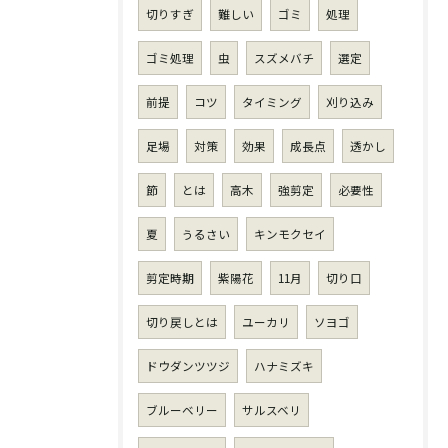
切りすぎ
難しい
ゴミ
処理
ゴミ処理
虫
スズメバチ
選定
前提
コツ
タイミング
刈り込み
足場
対策
効果
成長点
透かし
節
とは
高木
強剪定
必要性
夏
うるさい
キンモクセイ
剪定時期
紫陽花
11月
切り口
切り戻しとは
ユーカリ
ソヨゴ
ドウダンツツジ
ハナミズキ
ブルーベリー
サルスベリ