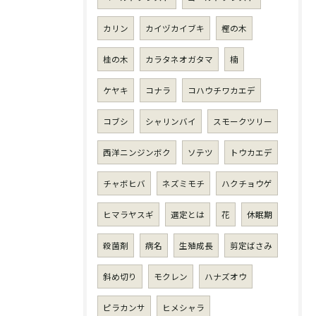
カリン
カイヅカイブキ
樫の木
桂の木
カラタネオガタマ
楠
ケヤキ
コナラ
コハウチワカエデ
コブシ
シャリンバイ
スモークツリー
西洋ニンジンボク
ソテツ
トウカエデ
チャボヒバ
ネズミモチ
ハクチョウゲ
ヒマラヤスギ
選定とは
花
休眠期
殺菌剤
病名
生殖成長
剪定ばさみ
斜め切り
モクレン
ハナズオウ
ピラカンサ
ヒメシャラ