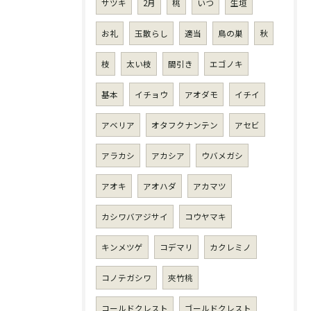
サツキ
2月
桃
いつ
生垣
お礼
玉散らし
適当
鳥の巣
秋
枝
太い枝
間引き
エゴノキ
基本
イチョウ
アオダモ
イチイ
アベリア
オタフクナンテン
アセビ
アラカシ
アカシア
ウバメガシ
アオキ
アオハダ
アカマツ
カシワバアジサイ
コウヤマキ
キンメツゲ
コデマリ
カクレミノ
コノテガシワ
夾竹桃
コールドクレスト
ゴールドクレスト