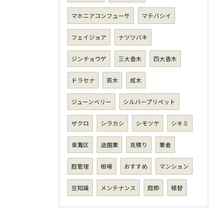
マホニアコンフューサ
マテバシイ
フェイジョア
ナツツバキ
ジンチョウゲ
三大香木
四大香木
ドラセナ
若木
成木
ジューンベリー
シルバープリペット
ザクロ
シラカシ
シモツケ
シキミ
東灘区
造園業
見積り
業者
庭管理
相場
おすすめ
マンション
豆知識
メンテナンス
庭師
植替