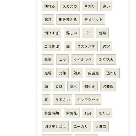
枯れる
スカスカ
草刈り
違い
10月
形を整える
デメリット
切りすぎ
難しい
ゴミ
処理
ゴミ処理
虫
スズメバチ
選定
前提
コツ
タイミング
刈り込み
足場
対策
効果
成長点
透かし
節
とは
高木
強剪定
必要性
夏
うるさい
キンモクセイ
剪定時期
紫陽花
11月
切り口
切り戻しとは
ユーカリ
ソヨゴ