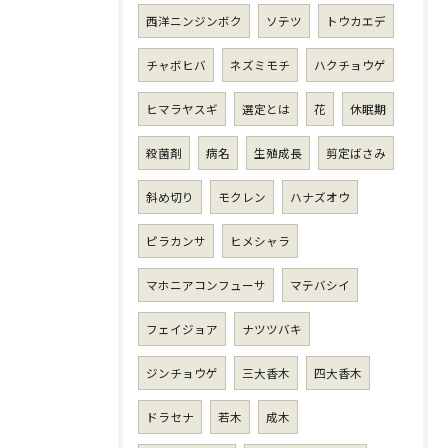
西洋ニンジンボク
ソテツ
トウカエデ
チャボヒバ
ネズミモチ
ハクチョウゲ
ヒマラヤスギ
選定とは
花
休眠期
殺菌剤
病名
生殖成長
剪定ばさみ
斜め切り
モクレン
ハナズオウ
ピラカンサ
ヒメシャラ
マホニアコンフューサ
マテバシイ
フェイジョア
ナツツバキ
ジンチョウゲ
三大香木
四大香木
ドラセナ
若木
成木