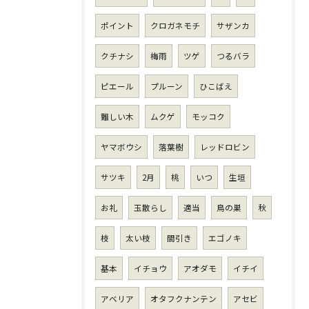
ポイント
クロガネモチ
サザンカ
クチナシ
梅雨
ツゲ
つるバラ
ピエール
プルーン
ひこばえ
難しい木
ムクゲ
モッコク
ヤマボウシ
落葉樹
レッドロビン
サツキ
2月
桃
いつ
生垣
お礼
玉散らし
適当
鳥の巣
秋
枝
太い枝
間引き
エゴノキ
基本
イチョウ
アオダモ
イチイ
アベリア
オタフクナンテン
アセビ