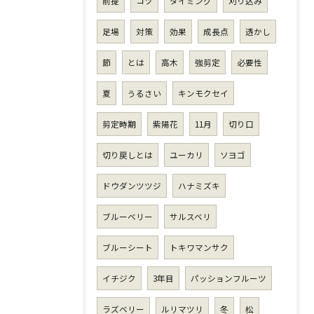
前提
コツ
タイミング
刈り込み
足場
対策
効果
成長点
透かし
節
とは
高木
強剪定
必要性
夏
うるさい
キンモクセイ
剪定時期
紫陽花
11月
切り口
切り戻しとは
ユーカリ
ソヨゴ
ドウダンツツジ
ハナミズキ
ブルーベリー
サルスベリ
ブルーシート
トキワマンサク
イチジク
3年目
パッションフルーツ
ラズベリー
ルリマツリ
冬
松