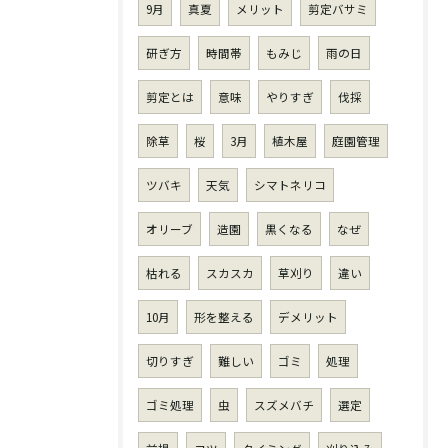
9月
真夏
メリット
剪定バサミ
研ぎ方
時間帯
もみじ
雨の日
剪定とは
意味
やりすぎ
伐採
除草
桜
3月
植木屋
庭園管理
ツバキ
天気
シマトネリコ
オリーブ
造園
黒くなる
なぜ
枯れる
スカスカ
草刈り
違い
10月
形を整える
デメリット
切りすぎ
難しい
ゴミ
処理
ゴミ処理
虫
スズメバチ
選定