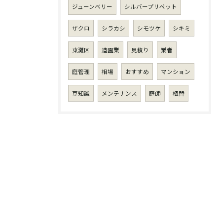
ジューンベリー
シルバープリペット
ザクロ
シラカシ
シモツケ
シキミ
東灘区
造園業
見積り
業者
庭管理
相場
おすすめ
マンション
豆知識
メンテナンス
庭師
植替