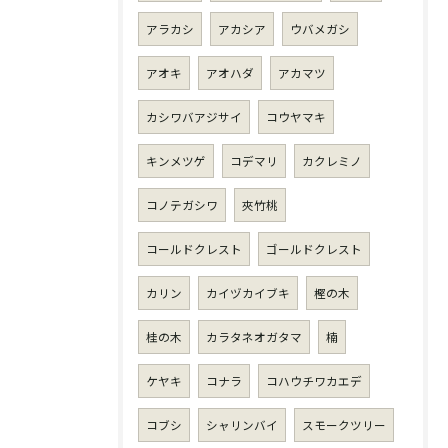
アラカシ
アカシア
ウバメガシ
アオキ
アオハダ
アカマツ
カシワバアジサイ
コウヤマキ
キンメツゲ
コデマリ
カクレミノ
コノテガシワ
夾竹桃
コールドクレスト
ゴールドクレスト
カリン
カイヅカイブキ
樫の木
桂の木
カラタネオガタマ
楠
ケヤキ
コナラ
コハウチワカエデ
コブシ
シャリンバイ
スモークツリー