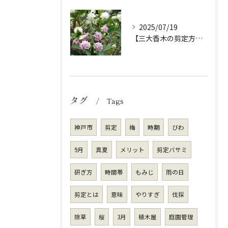
2025/07/19
【三大香木の剪定方法】香りを楽しむ庭木のお手入れ
タグ
Tags
神戸市
剪定
梅
時期
びわ
9月
真夏
メリット
剪定バサミ
研ぎ方
時間帯
もみじ
雨の日
剪定とは
意味
やりすぎ
伐採
除草
桜
3月
植木屋
庭園管理