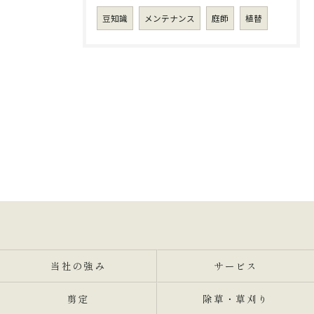
豆知識
メンテナンス
庭師
植替
当社の強み
サービス
剪定
除草・草刈り