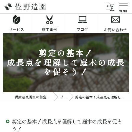
サービス
施工事例
ブログ
お問い合わせ
剪定の基本！
成長点を理解して庭木の成長
を促そう！
兵庫県東灘区の剪定業者なら佐野造園
ブログ
剪定の基本！成長点を理解して庭木の成長を促そう！
剪定の基本！成長点を理解して庭木の成長を促そ
う！