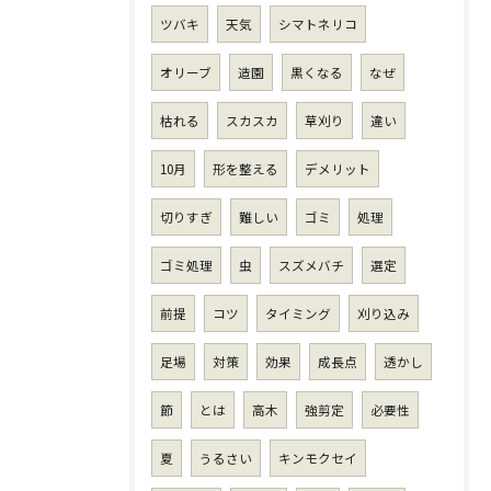
ツバキ
天気
シマトネリコ
オリーブ
造園
黒くなる
なぜ
枯れる
スカスカ
草刈り
違い
10月
形を整える
デメリット
切りすぎ
難しい
ゴミ
処理
ゴミ処理
虫
スズメバチ
選定
前提
コツ
タイミング
刈り込み
足場
対策
効果
成長点
透かし
節
とは
高木
強剪定
必要性
夏
うるさい
キンモクセイ