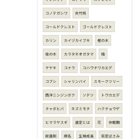
コノテガシワ
夾竹桃
コールドクレスト
ゴールドクレスト
カリン
カイヅカイブキ
樫の木
桂の木
カラタネオガタマ
楠
ケヤキ
コナラ
コハウチワカエデ
コブシ
シャリンバイ
スモークツリー
西洋ニンジンボク
ソテツ
トウカエデ
チャボヒバ
ネズミモチ
ハクチョウゲ
ヒマラヤスギ
選定とは
花
休眠期
殺菌剤
病名
生殖成長
剪定ばさみ