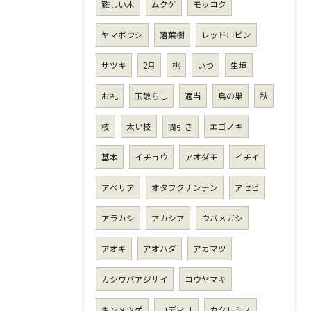
難しい木
ムクゲ
モッコク
ヤマボウシ
落葉樹
レッドロビン
サツキ
2月
桃
いつ
生垣
お礼
玉散らし
適当
鳥の巣
秋
枝
太い枝
間引き
エゴノキ
基本
イチョウ
アオダモ
イチイ
アベリア
オタフクナンテン
アセビ
アラカシ
アカシア
ウバメガシ
アオキ
アオハダ
アカマツ
カシワバアジサイ
コウヤマキ
キンメツゲ
コデマリ
カクレミノ