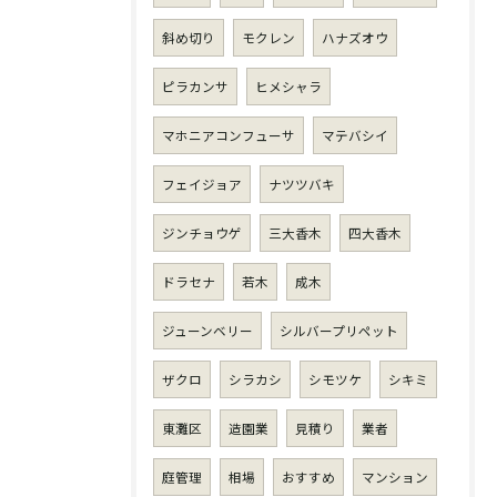
斜め切り
モクレン
ハナズオウ
ピラカンサ
ヒメシャラ
マホニアコンフューサ
マテバシイ
フェイジョア
ナツツバキ
ジンチョウゲ
三大香木
四大香木
ドラセナ
若木
成木
ジューンベリー
シルバープリペット
ザクロ
シラカシ
シモツケ
シキミ
東灘区
造園業
見積り
業者
庭管理
相場
おすすめ
マンション