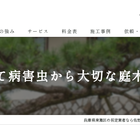
の強み
サービス
料金表
施工事例
依頼・
剪定
除草・草刈り
て病害虫から大切な庭
伐採
造園
庭園管理
兵庫県東灘区の剪定業者なら佐