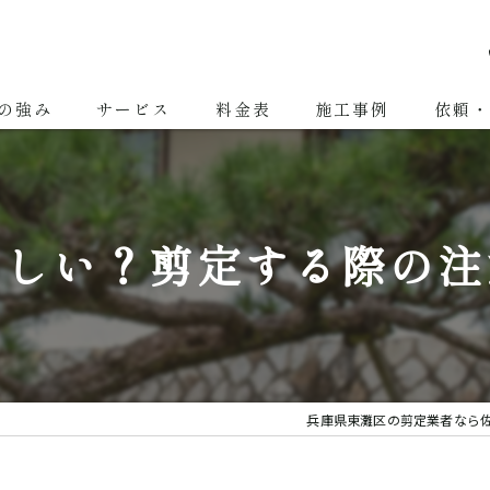
の強み
サービス
料金表
施工事例
依頼・
剪定
除草・草刈り
難しい？剪定する際の注
伐採
造園
庭園管理
兵庫県東灘区の剪定業者なら