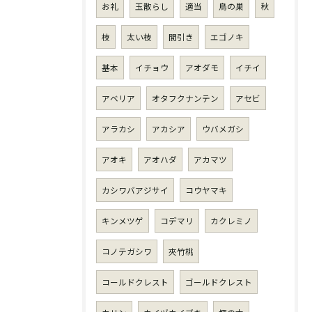
お礼
玉散らし
適当
鳥の巣
秋
枝
太い枝
間引き
エゴノキ
基本
イチョウ
アオダモ
イチイ
アベリア
オタフクナンテン
アセビ
アラカシ
アカシア
ウバメガシ
アオキ
アオハダ
アカマツ
カシワバアジサイ
コウヤマキ
キンメツゲ
コデマリ
カクレミノ
コノテガシワ
夾竹桃
コールドクレスト
ゴールドクレスト