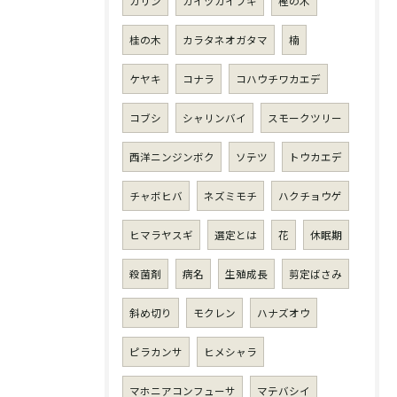
カリン
カイヅカイブキ
樫の木
桂の木
カラタネオガタマ
楠
ケヤキ
コナラ
コハウチワカエデ
コブシ
シャリンバイ
スモークツリー
西洋ニンジンボク
ソテツ
トウカエデ
チャボヒバ
ネズミモチ
ハクチョウゲ
ヒマラヤスギ
選定とは
花
休眠期
殺菌剤
病名
生殖成長
剪定ばさみ
斜め切り
モクレン
ハナズオウ
ピラカンサ
ヒメシャラ
マホニアコンフューサ
マテバシイ