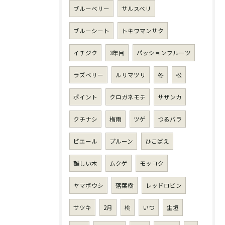
ブルーベリー
サルスベリ
ブルーシート
トキワマンサク
イチジク
3年目
パッションフルーツ
ラズベリー
ルリマツリ
冬
松
ポイント
クロガネモチ
サザンカ
クチナシ
梅雨
ツゲ
つるバラ
ピエール
プルーン
ひこばえ
難しい木
ムクゲ
モッコク
ヤマボウシ
落葉樹
レッドロビン
サツキ
2月
桃
いつ
生垣