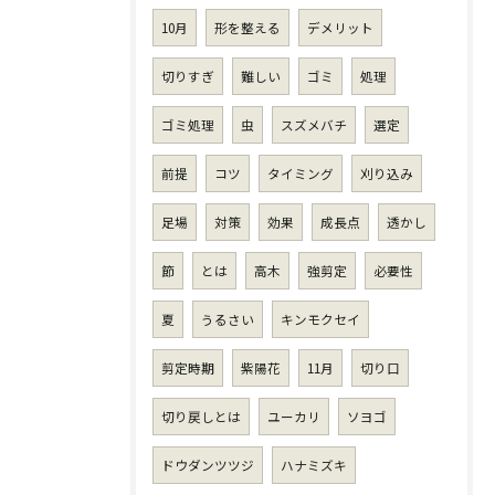
10月
形を整える
デメリット
切りすぎ
難しい
ゴミ
処理
ゴミ処理
虫
スズメバチ
選定
前提
コツ
タイミング
刈り込み
足場
対策
効果
成長点
透かし
節
とは
高木
強剪定
必要性
夏
うるさい
キンモクセイ
剪定時期
紫陽花
11月
切り口
切り戻しとは
ユーカリ
ソヨゴ
ドウダンツツジ
ハナミズキ