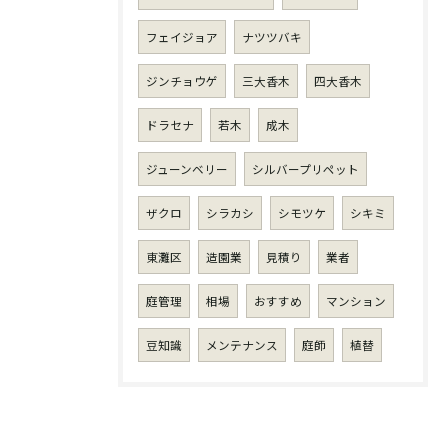
フェイジョア
ナツツバキ
ジンチョウゲ
三大香木
四大香木
ドラセナ
若木
成木
ジューンベリー
シルバープリペット
ザクロ
シラカシ
シモツケ
シキミ
東灘区
造園業
見積り
業者
庭管理
相場
おすすめ
マンション
豆知識
メンテナンス
庭師
植替