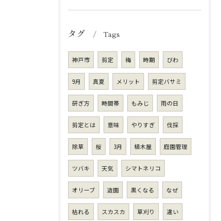
タグ
Tags
神戸市
剪定
梅
時期
びわ
9月
真夏
メリット
剪定バサミ
研ぎ方
時間帯
もみじ
雨の日
剪定とは
意味
やりすぎ
伐採
除草
桜
3月
植木屋
庭園管理
ツバキ
天気
シマトネリコ
オリーブ
造園
黒くなる
なぜ
枯れる
スカスカ
草刈り
違い